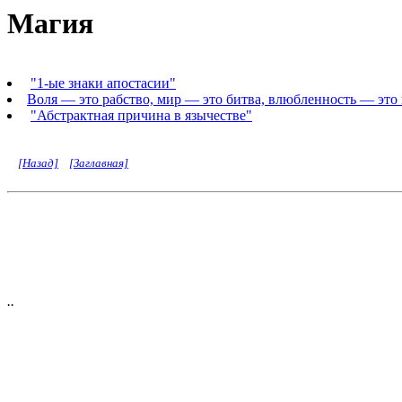
Магия
"1-ые знаки апостасии"
Воля — это рабство, мир — это битва, влюбленность — эт
"Абстрактная причина в язычестве"
[Назад]
[Заглавная]
..